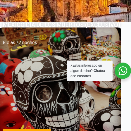
MÉXICO DÍA DE LOS MUERTOS (EXCLUSIVO)
8 días /7 noches
¿Estas interesado en
algún destino?
Chatea
con nosotros