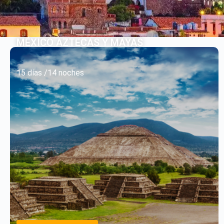
MÉXICO AZTECAS Y MAYAS
15 días /14 noches