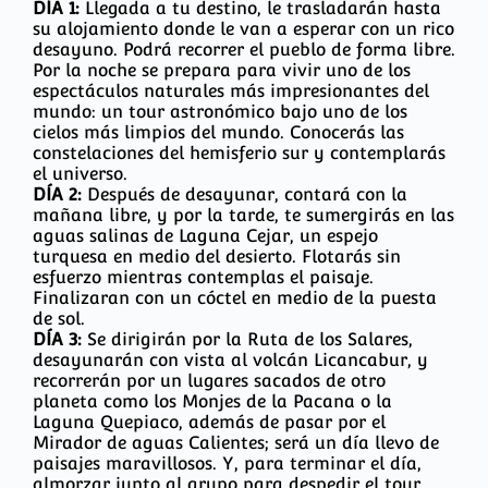
DÍA 1:
Llegada a tu destino, le trasladarán hasta
su alojamiento donde le van a esperar con un rico
desayuno. Podrá recorrer el pueblo de forma libre.
Por la noche se prepara para vivir uno de los
espectáculos naturales más impresionantes del
mundo: un tour astronómico bajo uno de los
cielos más limpios del mundo. Conocerás las
constelaciones del hemisferio sur y contemplarás
el universo.
DÍA 2:
Después de desayunar, contará con la
mañana libre, y por la tarde, te sumergirás en las
aguas salinas de Laguna Cejar, un espejo
turquesa en medio del desierto. Flotarás sin
esfuerzo mientras contemplas el paisaje.
Finalizaran con un cóctel en medio de la puesta
de sol.
DÍA 3:
Se dirigirán por la Ruta de los Salares,
desayunarán con vista al volcán Licancabur, y
recorrerán por un lugares sacados de otro
planeta como los Monjes de la Pacana o la
Laguna Quepiaco, además de pasar por el
Mirador de aguas Calientes; será un día llevo de
paisajes maravillosos. Y, para terminar el día,
almorzar junto al grupo para despedir el tour